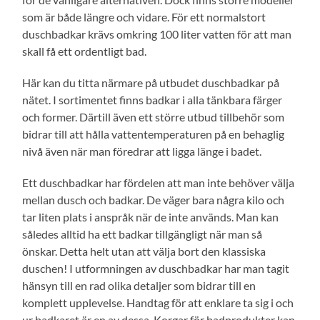
som är både längre och vidare. För ett normalstort
duschbadkar krävs omkring 100 liter vatten för att man
skall få ett ordentligt bad.
Här kan du titta närmare på utbudet duschbadkar på
nätet. I sortimentet finns badkar i alla tänkbara färger
och former. Därtill även ett större utbud tillbehör som
bidrar till att hålla vattentemperaturen på en behaglig
nivå även när man föredrar att ligga länge i badet.
Ett duschbadkar har fördelen att man inte behöver välja
mellan dusch och badkar. De väger bara några kilo och
tar liten plats i anspråk när de inte används. Man kan
således alltid ha ett badkar tillgängligt när man så
önskar. Detta helt utan att välja bort den klassiska
duschen! I utformningen av duschbadkar har man tagit
hänsyn till en rad olika detaljer som bidrar till en
komplett upplevelse. Handtag för att enklare ta sig i och
ur badkaret är en av dessa. Korgar för badprodukter kan