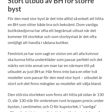
Stort utbud av BH för större
byst
För den med stor byst är det inte alltid så enkelt att hitta
en BH som sitter både bra och bekvämt. Dom vanliga
butikskedjorna har ofta ett begränsat utbud när det
kommer till storlekar och som storbystad är det ofta
omöjligt att handla i sådana butiker.
Feminint.se har som sagt en vision om att alla kvinnor
ska kunna hitta underkläder som passar perfekt och det
märks om inte annat om man tar en närmare titt på
utbudet av just BH:ar. Här finns inte bara en eller två
modeller som passar för den med stor byst – utbudet är
stort och det finns mängder av modeller att välja bland.
Den största storleken som finns att hitta på sidan är 130
O, där 130 står för omkretsen runt kroppen precis under
bysten, i centimeter, och O för kupstorlek. I ”vanliga”