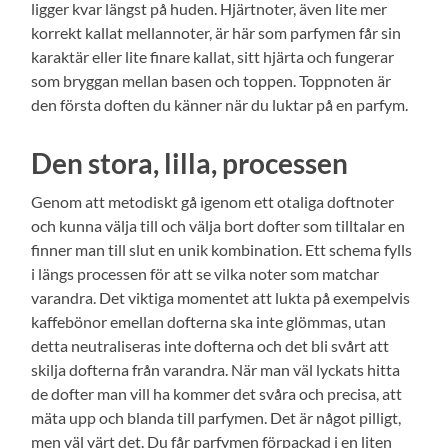
ligger kvar längst på huden. Hjärtnoter, även lite mer
korrekt kallat mellannoter, är här som parfymen får sin
karaktär eller lite finare kallat, sitt hjärta och fungerar
som bryggan mellan basen och toppen. Toppnoten är
den första doften du känner när du luktar på en parfym.
Den stora, lilla, processen
Genom att metodiskt gå igenom ett otaliga doftnoter
och kunna välja till och välja bort dofter som tilltalar en
finner man till slut en unik kombination. Ett schema fylls
i längs processen för att se vilka noter som matchar
varandra. Det viktiga momentet att lukta på exempelvis
kaffebönor emellan dofterna ska inte glömmas, utan
detta neutraliseras inte dofterna och det bli svårt att
skilja dofterna från varandra. När man väl lyckats hitta
de dofter man vill ha kommer det svåra och precisa, att
mäta upp och blanda till parfymen. Det är något pilligt,
men väl värt det. Du får parfymen förpackad i en liten