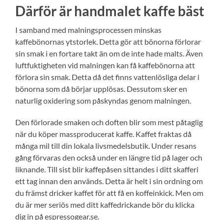
Därför är handmalet kaffe bäst
I samband med malningsprocessen minskas
kaffebönornas ytstorlek. Detta gör att bönorna förlorar
sin smak i en fortare takt än om de inte hade malts. Även
luftfuktigheten vid malningen kan få kaffebönorna att
förlora sin smak. Detta då det finns vattenlösliga delar i
bönorna som då börjar upplösas. Dessutom sker en
naturlig oxidering som påskyndas genom malningen.
Den förlorade smaken och doften blir som mest påtaglig
när du köper massproducerat kaffe. Kaffet fraktas då
många mil till din lokala livsmedelsbutik. Under resans
gång förvaras den också under en längre tid på lager och
liknande. Till sist blir kaffepåsen sittandes i ditt skafferi
ett tag innan den används. Detta är helt i sin ordning om
du främst dricker kaffet för att få en koffeinkick. Men om
du är mer seriös med ditt kaffedrickande bör du klicka
dig in på espressogear.se.