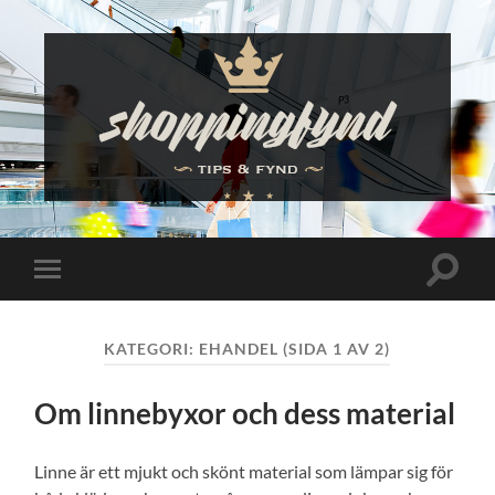
Shoppingfynd
Slå
Slå
på/av
på/av
sökfält
mobilmeny
KATEGORI:
EHANDEL
(SIDA 1 AV 2)
Om linnebyxor och dess material
Linne är ett mjukt och skönt material som lämpar sig för