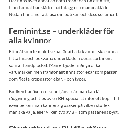
Här finns även annat än bara trosor och Bh att hitta,
bland annat badkläder, nattplagg och mammakläder.
Nedan finns mer att läsa om butiken och dess sortiment.
Feminint.se – underkläder för
alla kvinnor
Ett mål som feminint.se har är att alla kvinnor ska kunna
hitta fina och bekväma underkläder i deras sortiment –
som är handplockat. Man erbjuder många olika
varumärken men framför allt finns storlekar som passar
dom flesta kroppsstorlekar, – och typer.
Butiken har även en kundtjänst där man kan få
rådgivning och tips av en BH-specialist inför ett köp – till
exempel om man känner sig osäker på vilken storlek
man ska välja, eller vilken typ av BH som passar ens byst.