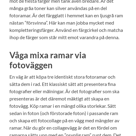
mot de flesta färger men tänk även bredare. Är det
många gråa toner kan silver användas på en del
fotoramar. Är det färgglatt i hemmet kan en ljusgrå ram
nästan ”försvinna”. Här kan man jobba mycket med
kompletteringsfärger. Använd en färgcirkel och matcha
ihop de färger som står mitt emot varandra på denna.
Våga mixa ramar via
fotoväggen
En väg är att köpa tre identiskt stora fotoramar och
sätta dem i rad. Ett klassiskt sätt att presentera fina
fotografier eller målningar. Är det fotografier som ska
presenteras är det däremot mäktigt att skapa en
fotovägg. Köp ramar i en mängd olika storlekar. Sätt
sedan in foton (och förstorade foton) i passande ram
och skapa ett fotocollage på en vägg med mängder av
ramar. När du gör en collagevägg är det en fördel om
ramarna sätts upp med en ”osynlig ram” runt dem. Det