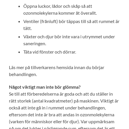
Öppna luckor, lådor och skåp så att
ozonmolekylerna kommer åt överallt.
Ventiler (frånluft) bör täppas till så att rummet är
tätt.
Växter och djur bör inte vara i utrymmet under
saneringen.
Täta vid fönster och dörrar.
Läs mer på tillverkarens hemsida innan du börjar
behandlingen.
Något viktigt man inte bör glömma?
Se till att förberedelserna är goda och att du ställer in
rätt storlek (antal kvadratmeter) på maskinen. Viktigt är
också att inte gå in i rummet under behandlingen,
eftersom det inte är bra att andas in ozonmolekylerna
(varken för människor eller för djur). Var uppmärksam
på om det lukter i närliggande rum, eftersom det är ett