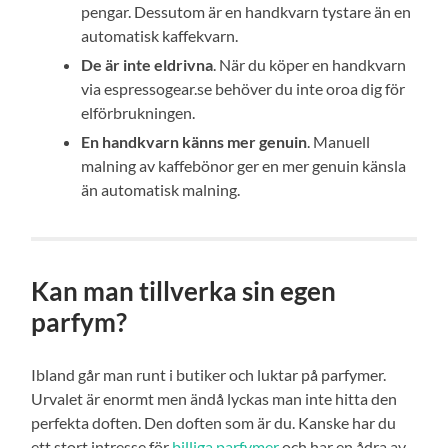
pengar. Dessutom är en handkvarn tystare än en
automatisk kaffekvarn.
De är inte eldrivna
. När du köper en handkvarn
via espressogear.se behöver du inte oroa dig för
elförbrukningen.
En handkvarn känns mer genuin
. Manuell
malning av kaffebönor ger en mer genuin känsla
än automatisk malning.
Kan man tillverka sin egen
parfym?
Ibland går man runt i butiker och luktar på parfymer.
Urvalet är enormt men ändå lyckas man inte hitta den
perfekta doften. Den doften som är du. Kanske har du
ett stort intresse för
billiga parfymer
och har en ådra av