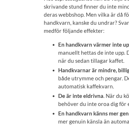
skrivande stund finner du inte min
deras webbshop. Men vilka är då f
handkvarn, kanske du undrar? Svar
medför följande effekter:
En handkvarn värmer inte u
manuellt hettas de inte upp. D
när du sedan tillagar kaffet.
Handkvarnar är mindre, billi
både utrymme och pengar. De
automatisk kaffekvarn.
De är inte eldrivna
. När du k
behöver du inte oroa dig för
En handkvarn känns mer gen
mer genuin känsla än automa