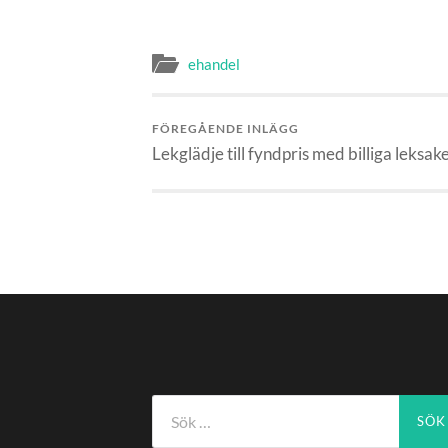
ehandel
FÖREGÅENDE INLÄGG
Lekglädje till fyndpris med billiga leksak
Sök
efter: