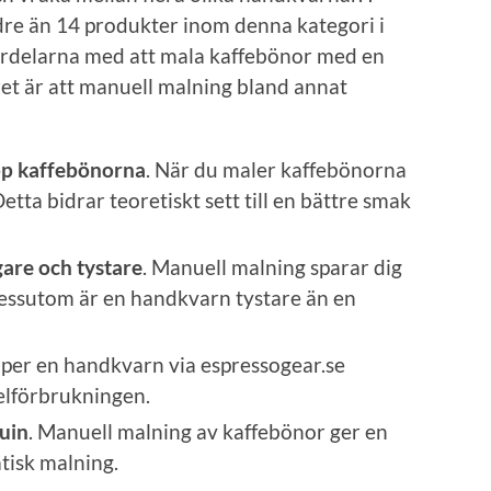
dre än 14 produkter inom denna kategori i
ördelarna med att mala kaffebönor med en
et är att manuell malning bland annat
pp kaffebönorna
. När du maler kaffebönorna
etta bidrar teoretiskt sett till en bättre smak
gare och tystare
. Manuell malning sparar dig
ssutom är en handkvarn tystare än en
öper en handkvarn via espressogear.se
 elförbrukningen.
uin
. Manuell malning av kaffebönor ger en
tisk malning.