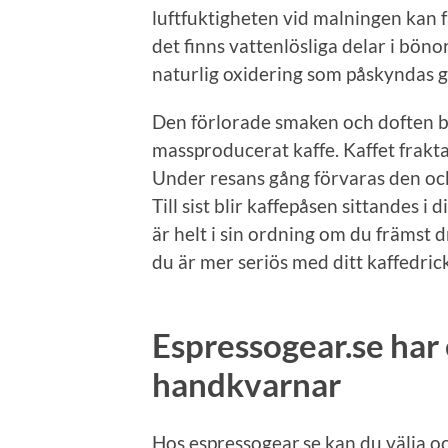
luftfuktigheten vid malningen kan f
det finns vattenlösliga delar i bön
naturlig oxidering som påskyndas
Den förlorade smaken och doften bl
massproducerat kaffe. Kaffet fraktas
Under resans gång förvaras den ock
Till sist blir kaffepåsen sittandes i
är helt i sin ordning om du främst d
du är mer seriös med ditt kaffedric
Espressogear.se har 
handkvarnar
Hos espressogear.se kan du välja oc