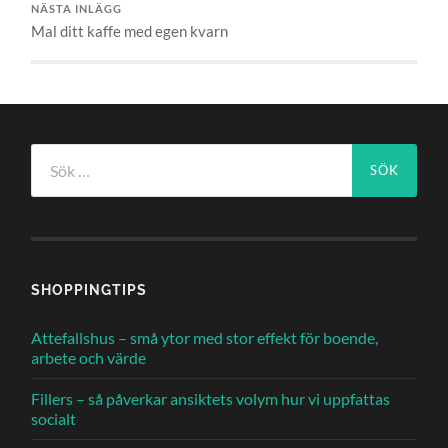
NÄSTA INLÄGG
Mal ditt kaffe med egen kvarn
Sök
efter:
SHOPPINGTIPS
Attefallshus – små ytor med stor effekt för boende,
arbete och värde
Fillers – så påverkar ansiktets volym hur vi uppfattas
socialt