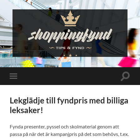
Shoppingfynd
Slå
Slå
på/av
på/av
sökfält
mobilmeny
Lekglädje till fyndpris med billiga
leksaker!
Fynda presenter, pyssel och skolmaterial genom att
passa på när det är kampanjpris på det som behövs, t.ex.