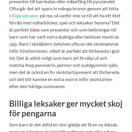
presenter till barnkalas eller målarfärg till pysslandet.
Ofta går det att spara in många kronor genom att hitta
billiga leksaker
på rea, så varför inte se till att ha ett litet
förråd med målarböcker, spel och leksaker hemma? Det
är perfekt både som presenter och som belöningar till
barn som har varit extra duktiga eller behöver muntras
upp. Barn i skolåldern behöver ofta en del skolmaterial
inför höstterminen, vilket är perfekt att förbereda i god
tid. Det är alltid roligt som barn att få välja ut och
matcha ihop pennskrin, pennor och suddgummin själv,
men det är också en fin skolstartspresent att förbereda
och det blir kanske en extra morot inför skolstarten
efter den härliga sommaren.
Billiga leksaker ger mycket skoj
för pengarna
Som barn är det alltid en stor glädje att få en ny leksak,
men om leksaken är köpt till ordinarie pris eller på rea