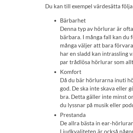
Du kan till exempel värdesätta föl
Bärbarhet
Denna typ av hörlurar är oft
bärbara. I många fall kan du 
många väljer att bara förvara
har en sladd kan intrassling v
par trådlösa hörlurar som all
Komfort
Då du bär hörlurarna inuti hö
god. De ska inte skava eller g
bra. Detta gäller inte minst 
du lyssnar på musik eller pod
Prestanda
De allra bästa in ear-hörlura
Ljudkvaliteten är också någ