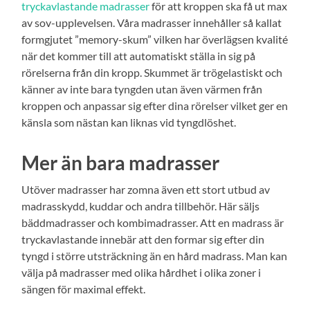
tryckavlastande madrasser
för att kroppen ska få ut max
av sov-upplevelsen. Våra madrasser innehåller så kallat
formgjutet ”memory-skum” vilken har överlägsen kvalité
när det kommer till att automatiskt ställa in sig på
rörelserna från din kropp. Skummet är trögelastiskt och
känner av inte bara tyngden utan även värmen från
kroppen och anpassar sig efter dina rörelser vilket ger en
känsla som nästan kan liknas vid tyngdlöshet.
Mer än bara madrasser
Utöver madrasser har zomna även ett stort utbud av
madrasskydd, kuddar och andra tillbehör. Här säljs
bäddmadrasser och kombimadrasser. Att en madrass är
tryckavlastande innebär att den formar sig efter din
tyngd i större utsträckning än en hård madrass. Man kan
välja på madrasser med olika hårdhet i olika zoner i
sängen för maximal effekt.