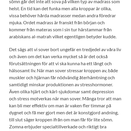
sömn går det inte att sova på vilken typ av madrass som
helst. En tid kan det funka men alla kroppar är olika,
vissa behöver hårda madrasser medan andra föredrar
mjuka. Ordet madrass är franskt från början och
kommer från materas som i sin tur härstammar från
arabiskans al-matrah vilket egentligen betyder kudde.
Det sägs att vi sover bort ungefär en tredjedel av våra liv
och även om det kan verka mycket så är det också
förutsättningen för att vi ska kunna ha ett långt och
hälsosamt liv. När man sover stressar kroppen av, både
muskler och hjärnan får nödvändig återhämtning och
samtidigt minskar produktionen av stresshormoner.
Även olika hjärt och kärl-sjukdomar samt depression
och stress motverkas när man sover. Många tror att man
kan bli mer effektiv om man är vaken fler timmar på
dygnet och få mer gjort men det är konstgjord andning,
till slut säger kroppen ifrån om man får för lite sömn.
Zomna erbjuder specialtillverkade och riktigt bra