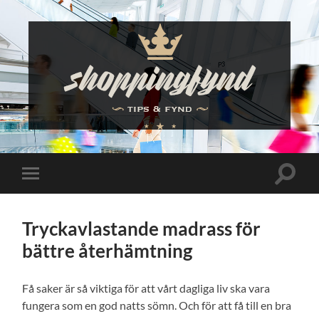
Shoppingfynd
Slå
Slå
på/av
på/av
sökfält
mobilmeny
Tryckavlastande madrass för
bättre återhämtning
Få saker är så viktiga för att vårt dagliga liv ska vara
fungera som en god natts sömn. Och för att få till en bra