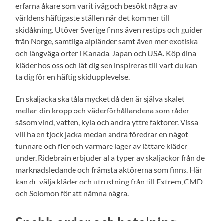
erfarna åkare som varit iväg och besökt några av
världens häftigaste ställen när det kommer till
skidåkning. Utöver Sverige finns även restips och guider
från Norge, samtliga alpländer samt även mer exotiska
och långväga orter i Kanada, Japan och USA. Köp dina
kläder hos oss och låt dig sen inspireras till vart du kan
ta dig för en häftig skidupplevelse.
En skaljacka ska tåla mycket då den är själva skalet
mellan din kropp och väderförhållandena som råder
såsom vind, vatten, kyla och andra yttre faktorer. Vissa
vill ha en tjock jacka medan andra föredrar en något
tunnare och fler och varmare lager av lättare kläder
under. Ridebrain erbjuder alla typer av skaljackor från de
marknadsledande och främsta aktörerna som finns. Här
kan du välja kläder och utrustning från till Extrem, CMD
och Solomon för att nämna några.