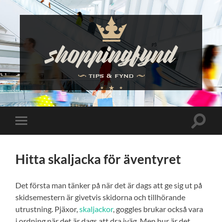
Shoppingfynd
Slå
Slå
på/av
på/av
sökfält
mobilmeny
Hitta skaljacka för äventyret
Det första man tänker på när det är dags att ge sig ut på
skidsemestern är givetvis skidorna och tillhörande
utrustning. Pjäxor,
skaljackor
, goggles brukar också vara
i ordning när det är dags att dra iväg. Men hur är det