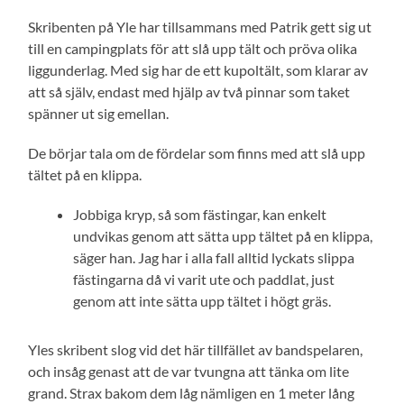
Skribenten på Yle har tillsammans med Patrik gett sig ut
till en campingplats för att slå upp tält och pröva olika
liggunderlag. Med sig har de ett kupoltält, som klarar av
att så själv, endast med hjälp av två pinnar som taket
spänner ut sig emellan.
De börjar tala om de fördelar som finns med att slå upp
tältet på en klippa.
Jobbiga kryp, så som fästingar, kan enkelt
undvikas genom att sätta upp tältet på en klippa,
säger han. Jag har i alla fall alltid lyckats slippa
fästingarna då vi varit ute och paddlat, just
genom att inte sätta upp tältet i högt gräs.
Yles skribent slog vid det här tillfället av bandspelaren,
och insåg genast att de var tvungna att tänka om lite
grand. Strax bakom dem låg nämligen en 1 meter lång