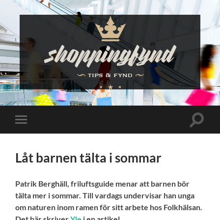
Shoppingfynd
Slå
Slå
på/av
på/av
sökfält
mobilmeny
Låt barnen tälta i sommar
Patrik Berghäll, friluftsguide menar att barnen bör
tälta mer i sommar. Till vardags undervisar han unga
om naturen inom ramen för sitt arbete hos Folkhälsan.
Det här skriver
Yle
i en artikel.