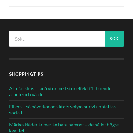
Sök
efter:
SHOPPINGTIPS
Attefallshus – små ytor med stor effekt för boende,
arbete och värde
Fillers – så påverkar ansiktets volym hur vi uppfattas
socialt
Märkeskläder är mer än bara namnet – de håller högre
kvalitet