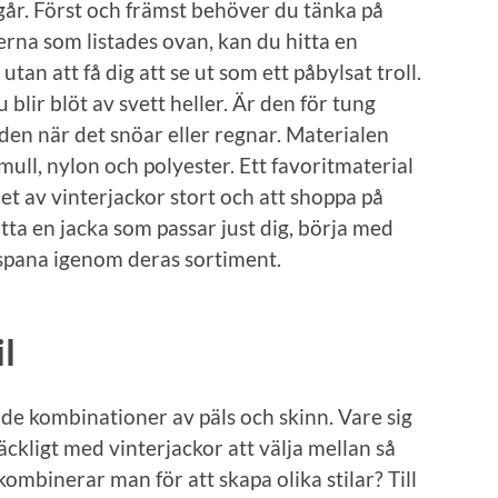
går. Först och främst behöver du tänka på
na som listades ovan, kan du hitta en
tan att få dig att se ut som ett påbylsat troll.
u blir blöt av svett heller. Är den för tung
 den när det snöar eller regnar. Materialen
ull, nylon och polyester. Ett favoritmaterial
t av vinterjackor stort och att shoppa på
itta en jacka som passar just dig, börja med
spana igenom deras sortiment.
l
gade kombinationer av päls och skinn. Vare sig
llräckligt med vinterjackor att välja mellan så
kombinerar man för att skapa olika stilar? Till