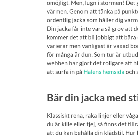
omöjligt. Men, lugn i stormen! Det 
värmen. Genom att tänka på punkter
ordentlig jacka som håller dig varm u
Din jacka får inte vara så grov att d
kommer det att bli jobbigt att bära
varierar men vanligast är vaxad bom
för många är dun. Som tur är utbude
webben har gjort det roligare att h
att surfa in på
Halens hemsida
och 
Bär din jacka med sti
Klassiskt rena, raka linjer eller vå
du är kille eller tjej, så finns det ti
att du kan behålla din klädstil. Hur 