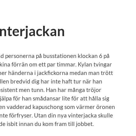
interjackan
nd personerna på busstationen klockan 6 på
ina förrän om ett par timmar. Kylan tvingar
ner händerna i jackfickorna medan man trött
len bredvid dig har inte haft tur när han
resistent men tunn. Han har många tröjor
lpa för han smådansar lite för att hålla sig
ka en vadderad kapuschong som värmer öronen
nte förfryser. Utan din nya vinterjacka skulle
de isbit innan du kom fram till jobbet.