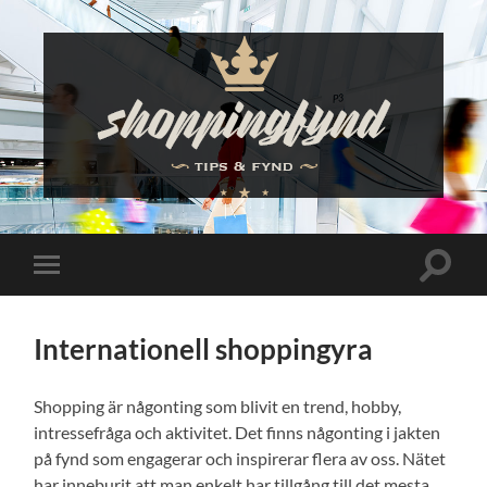
Shoppingfynd
Slå
Slå
på/av
på/av
sökfält
mobilmeny
Internationell shoppingyra
Shopping är någonting som blivit en trend, hobby,
intressefråga och aktivitet. Det finns någonting i jakten
på fynd som engagerar och inspirerar flera av oss. Nätet
har inneburit att man enkelt har tillgång till det mesta