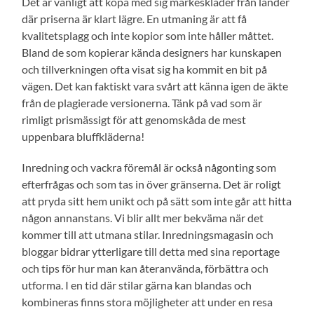
Det är vanligt att köpa med sig märkeskläder från länder
där priserna är klart lägre. En utmaning är att få
kvalitetsplagg och inte kopior som inte håller måttet.
Bland de som kopierar kända designers har kunskapen
och tillverkningen ofta visat sig ha kommit en bit på
vägen. Det kan faktiskt vara svårt att känna igen de äkte
från de plagierade versionerna. Tänk på vad som är
rimligt prismässigt för att genomskåda de mest
uppenbara bluffkläderna!
Inredning och vackra föremål är också någonting som
efterfrågas och som tas in över gränserna. Det är roligt
att pryda sitt hem unikt och på sätt som inte går att hitta
någon annanstans. Vi blir allt mer bekväma när det
kommer till att utmana stilar. Inredningsmagasin och
bloggar bidrar ytterligare till detta med sina reportage
och tips för hur man kan återanvända, förbättra och
utforma. I en tid där stilar gärna kan blandas och
kombineras finns stora möjligheter att under en resa