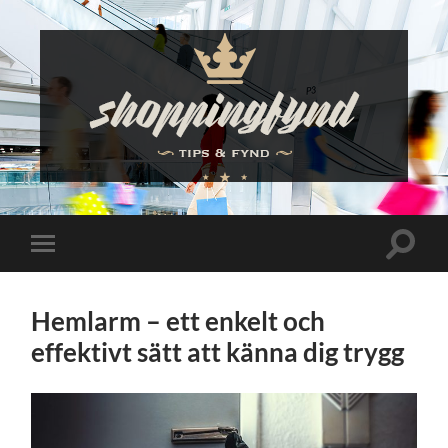
Shoppingfynd
Slå
Slå
på/av
på/av
sökfält
mobilmeny
Hemlarm – ett enkelt och
effektivt sätt att känna dig trygg