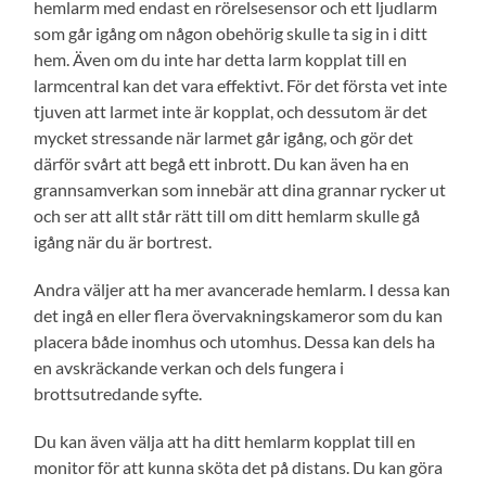
hemlarm med endast en rörelsesensor och ett ljudlarm
som går igång om någon obehörig skulle ta sig in i ditt
hem. Även om du inte har detta larm kopplat till en
larmcentral kan det vara effektivt. För det första vet inte
tjuven att larmet inte är kopplat, och dessutom är det
mycket stressande när larmet går igång, och gör det
därför svårt att begå ett inbrott. Du kan även ha en
grannsamverkan som innebär att dina grannar rycker ut
och ser att allt står rätt till om ditt hemlarm skulle gå
igång när du är bortrest.
Andra väljer att ha mer avancerade hemlarm. I dessa kan
det ingå en eller flera övervakningskameror som du kan
placera både inomhus och utomhus. Dessa kan dels ha
en avskräckande verkan och dels fungera i
brottsutredande syfte.
Du kan även välja att ha ditt hemlarm kopplat till en
monitor för att kunna sköta det på distans. Du kan göra